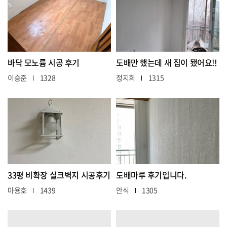
바닥 모노륨 시공 후기
도배만 했는데 새 집이 됐어요!!
이승준
1328
정지희
1315
33평 비확장 실크벽지 시공후기
도배마루 후기입니다.
마용호
1439
안식
1305