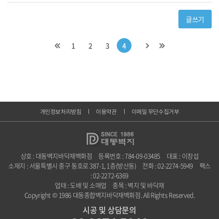
글쓰기
1
2
3
4
개인정보처리방침
이용약관
이메일 무단수집거부
상호 : 대동벽지바닥재백화점
등록번호 : 784-09-03485
대표 : 이창섭
소재지 : 서울특별시 중구 동호로 387-1, 1층(방산동)
전화 : 02-2274-5949
팩스
: 02-2272-6369
업태 : 도배 및 소매업
종목 : 벽지 및 바닥재
Copyright © 1986 대동종합벽지바닥재백화점. All Rights Reserved.
시공 및 상담문의