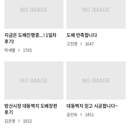
지금은 도배진행중...! 1일차
도배 만족합니다
후기!
고진영
1647
탁새별
1705
방산시장 대동벽지 도배장판
대동벽지 믿고 시공합니다~
후기
공인숙
1451
김은영
1932