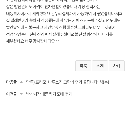
같은 방산인데도 가격이 천차만별이였습니다 가장 신뢰가는
대동벽지에가서 계약했어요 온누리결제까지 가능하여 더 좋았습니다 저희
집 걸레받이가 높아서 걱정했는데 딱 맞는 사이즈로 구해주셨고요 도배도
빨간날인데도 불구하고 시간맞춰 진행해주셨고 퍼티도 너무 두꺼워서
걱정 많았는데 진짜 신경써서 잘해주셨어요 불친절 방산의 이미지를
깨부셨네요 너무 감사합니다♡^^
목록
수정
삭제
다음글
만족) 프리모, 나투스진 그란데 후기 올립니다. 강!추!
이전글
방산시장 대동벽지 도배 후기