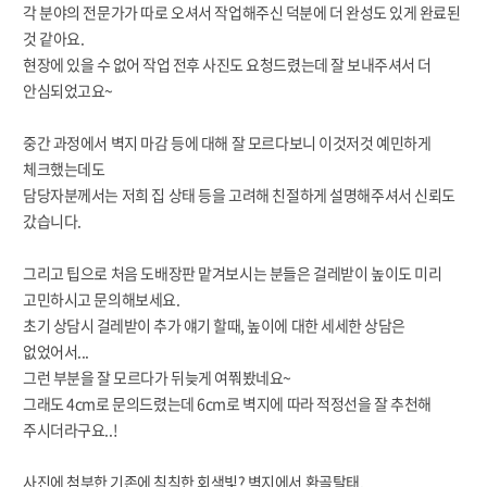
각 분야의 전문가가 따로 오셔서 작업해주신
덕분에 더 완성도 있게 완료된
것 같아요.
현장에 있을 수 없어 작업 전후 사진도 요청드렸는데 잘 보내주셔서 더
안심되었고요~
중간 과정에서 벽지 마감 등에 대해 잘 모르다보니 이것저것 예민하게
체크했는데도
담당자분께서는 저희 집 상태 등을 고려해 친절하게 설명해주셔서
신뢰도
갔습니다.
그리고 팁으로 처음 도배장판 맡겨보시는 분들은 걸레받이 높이도 미리
고민하시고 문의해보세요.
초기 상담시
걸레받이 추가 얘기 할때, 높이에 대한 세세한 상담은
없었어서...
그런 부분을 잘 모르다가 뒤늦게 여쭤봤네요~
그래도 4cm로 문의드렸는데 6cm로 벽지에 따라 적정선을 잘 추천해
주시더라구요..!
사진에 첨부한 기존에 칙칙한 회색빛? 벽지에서 환골탈태.