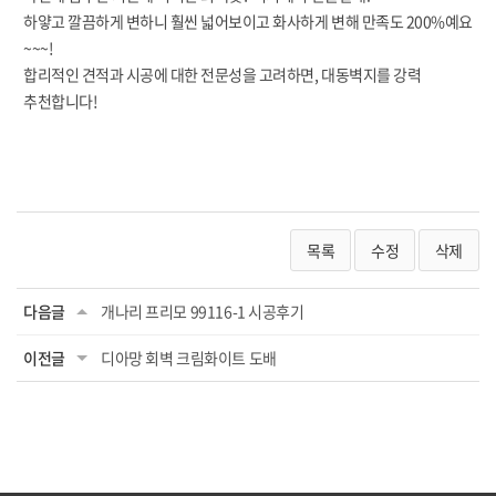
하얗고 깔끔하게 변하니 훨씬 넓어보이고
화사하게 변해 만족도 200%예요
~~~!
합리적인 견적과 시공에 대한 전문성을 고려하면, 대동벽지를 강력
추천합니다!
목록
수정
삭제
다음글
개나리 프리모 99116-1 시공후기
이전글
디아망 회벽 크림화이트 도배